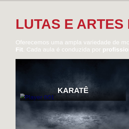
LUTAS E ARTES
Oferecemos uma ampla variedade de m
Fit
. Cada aula é conduzida por
profissi
KARATÊ