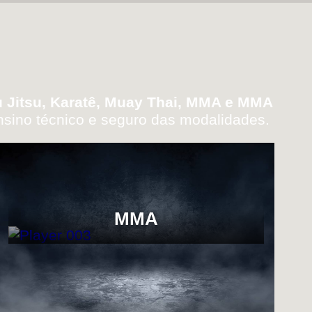
u Jitsu, Karatê, Muay Thai, MMA e MMA
sino técnico e seguro das modalidades.
MMA