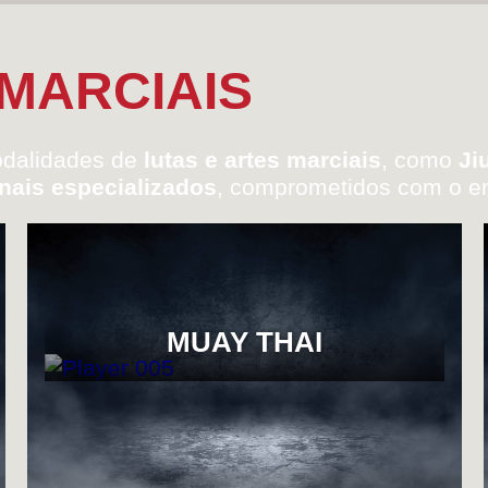
 MARCIAIS
odalidades de
lutas e artes marciais
, como
Ji
onais especializados
, comprometidos com o en
MUAY THAI